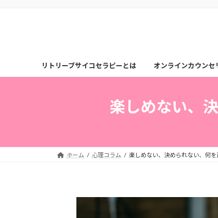
コ
ナ
ン
ビ
テ
ゲ
ン
ー
ツ
シ
へ
ョ
リトリーブサイコセラピーとは
オンラインカウンセ
ス
ン
キ
に
ッ
移
楽しめない、
プ
動
ホーム
心理コラム
楽しめない、決められない、何を