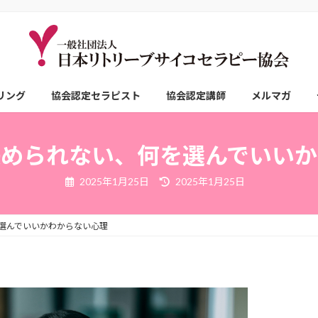
リング
協会認定セラピスト
協会認定講師
メルマガ
決められない、何を選んでいいか
最
2025年1月25日
2025年1月25日
終
更
新
日
選んでいいかわからない心理
時
: