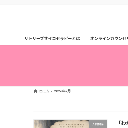
コ
ナ
ン
ビ
テ
ゲ
ン
ー
ツ
シ
へ
ョ
リトリーブサイコセラピーとは
オンラインカウンセ
ス
ン
キ
に
ッ
移
プ
動
ホーム
2026年7月
「わ
人間関係