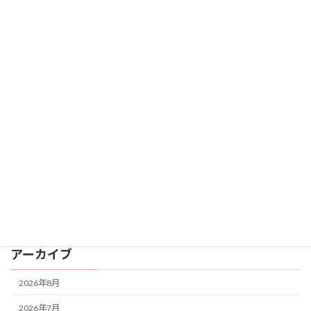
お知らせ
セミナー
セミナー・イベント
人間関係
心理コラム
未分類
自分と向き合う
自分と向き合う・自分の人生を生きる
自分を癒す
アーカイブ
2026年8月
2026年7月